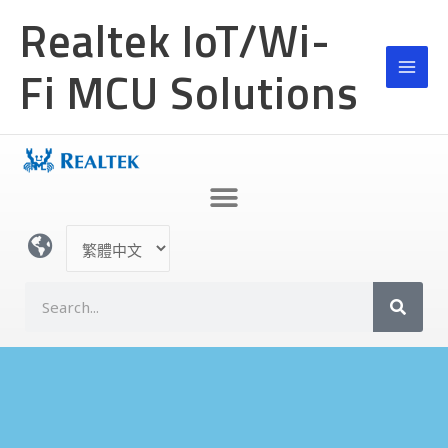
跳
MAI
Realtek IoT/Wi-
至
MEN
主
Fi MCU Solutions
要
內
容
選
取
語
搜
言
尋