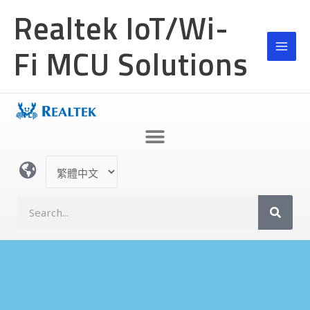
跳
MAI
Realtek IoT/Wi-
至
MEN
主
Fi MCU Solutions
要
內
容
選
取
語
搜
言
尋