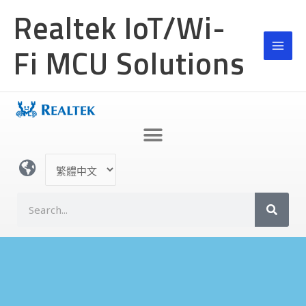
跳
MAI
Realtek IoT/Wi-
至
MEN
主
Fi MCU Solutions
要
內
容
選
取
語
搜
言
尋