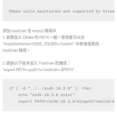
CMake suite maintained and supported by Kitwar
添加 toolchain 至 msys2 環境中
1. 就像加入 CMake 的 PATH 一樣，使用者可以在
“msys64/home/<USER_FOLDER>/.bashrc” 中新增或更改
toolchain 路徑。
2. 透過以下指令加入 Toolchain 的路徑：
“export PATH=<path to toolchain>:$PATH” .
if [ -d "../../asdk-10.3.0" ]; then

    echo "asdk-10.3.0 exist"

    export PATH=/asdk-10.3.0/mingw32/newlib/bi