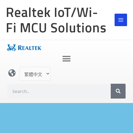
跳
MAI
Realtek IoT/Wi-
至
MEN
主
Fi MCU Solutions
要
內
容
選
取
語
搜
言
尋