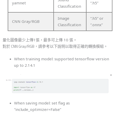
yamnet
“.h5”
Classification
Image
“.h5” or
CNN Gray/RGB
Classification
“.onnx”
量化圖像最少上傳1張，最多可上傳 10 張。
對於 CNN Gray/RGB，請參考以下說明以取得正確的轉換模組。
When training model: supported tensorflow version
up to 2.14.1
When saving model: set flag as
“include_optimizer=False”