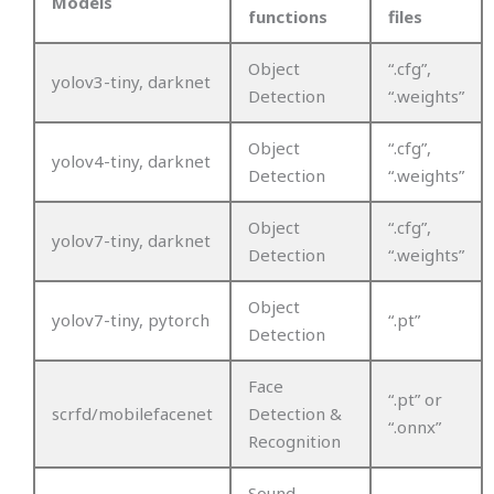
Models
functions
files
Object
“.cfg”,
yolov3-tiny, darknet
Detection
“.weights”
Object
“.cfg”,
yolov4-tiny, darknet
Detection
“.weights”
Object
“.cfg”,
yolov7-tiny, darknet
Detection
“.weights”
Object
yolov7-tiny, pytorch
“.pt”
Detection
Face
“.pt” or
scrfd/mobilefacenet
Detection &
“.onnx”
Recognition
Sound