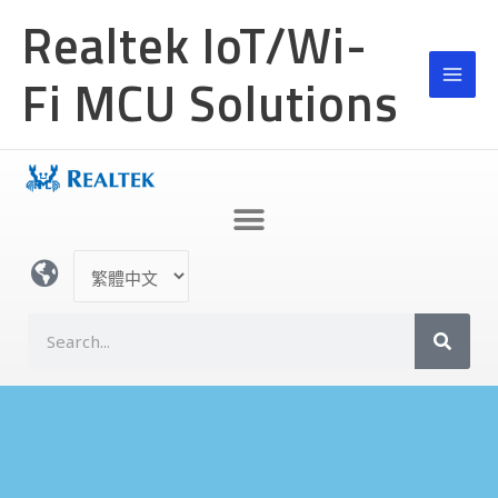
跳
MAI
Realtek IoT/Wi-
至
MEN
主
Fi MCU Solutions
要
內
容
選
取
語
搜
言
尋