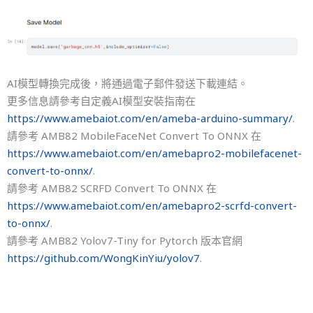
AI模型轉換完成後，將通過電子郵件發送下載連結。
更多信息請參考自定義AI模型安裝指南在
https://www.amebaiot.com/en/ameba-arduino-summary/
.
請參考 AMB82 MobileFaceNet Convert To ONNX 在
https://www.amebaiot.com/en/amebapro2-mobilefacenet-
convert-to-onnx/
.
請參考 AMB82 SCRFD Convert To ONNX 在
https://www.amebaiot.com/en/amebapro2-scrfd-convert-
to-onnx/
.
請參考 AMB82 Yolov7-Tiny for Pytorch 版本官網
https://github.com/WongKinYiu/yolov7
.