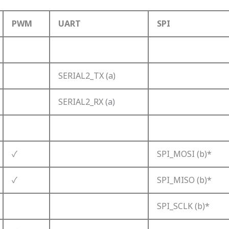
PWM
UART
SPI
SERIAL2_TX (a)
SERIAL2_RX (a)
✓
SPI_MOSI (b)*
✓
SPI_MISO (b)*
SPI_SCLK (b)*