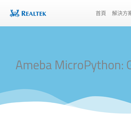
跳
至
首頁
解決方
主
要
內
容
Ameba MicroPython: 