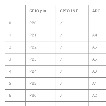
GPIO pin
GPIO INT
ADC
0
PB0
✓
1
PB1
✓
A4
2
PB2
✓
A5
3
PB3
✓
A6
4
PB4
✓
A0
5
PB5
✓
A1
6
PB6
✓
A2