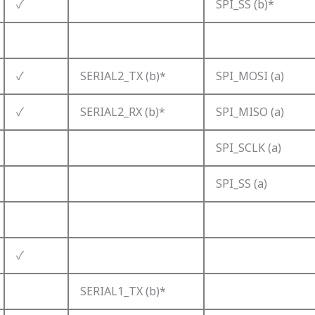
✓
SPI_SS (b)*
✓
SERIAL2_TX (b)*
SPI_MOSI (a)
✓
SERIAL2_RX (b)*
SPI_MISO (a)
SPI_SCLK (a)
SPI_SS (a)
✓
SERIAL1_TX (b)*