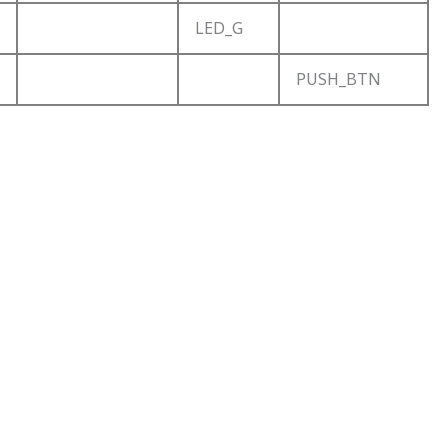
LED_G
PUSH_BTN
。