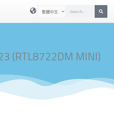
選
搜
取
尋
語
言
B23 (RTL8722DM MINI)