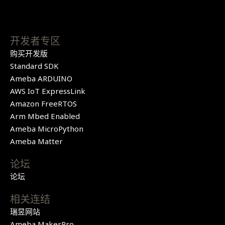
开发者专区
购买开发版
Standard SDK
Ameba ARDUINO
AWS IoT ExpressLink
Amazon FreeRTOS
Arm Mbed Enabled
Ameba MicroPython
Ameba Matter
论坛
论坛
相关连结
瑞昱网站
Ameba MakerPro