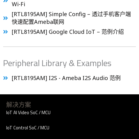
Wi-Fi
[RTL8195AM] Simple Config – 透过手机客户端
快速配置Ameba联网
[RTL8195AM] Google Cloud IoT – 范例介绍
Peripheral Library & Examples
[RTL8195AM] I2S - Ameba I2S Audio 范例
解决方案
IoT AI Video SoC / MCU
IoT Control SoC / MCU