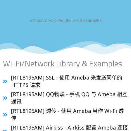
Standard SDK: Peripherals & Examples
Wi-Fi/Network Library & Examples
[RTL8195AM] SSL - 使用 Ameba 来发送简单的
HTTPS 请求
[RTL8195AM] QQ物联 - 手机 QQ 与 Ameba 相互
通讯
[RTL8195AM] 透传 - 使用 Ameba 当作 Wi-Fi 透
传
[RTL8195AM] Airkiss - Airkiss 配置 Ameba 连接