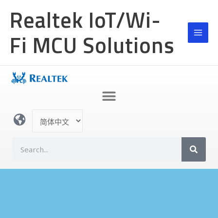
跳
MAI
Realtek IoT/Wi-
至
MEN
内
Fi MCU Solutions
容
选
择
语
S
言
e
a
r
c
h