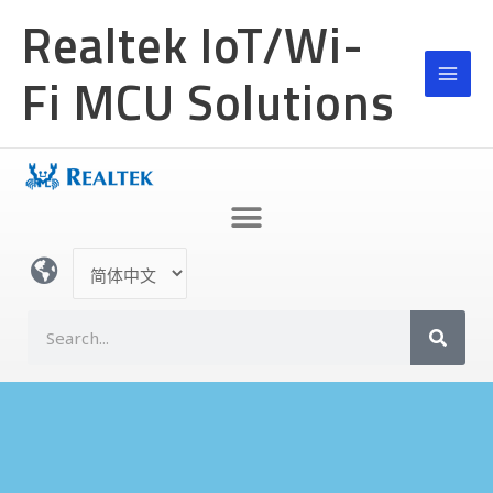
跳
MAI
Realtek IoT/Wi-
至
MEN
内
Fi MCU Solutions
容
选
择
语
S
言
e
a
r
c
h