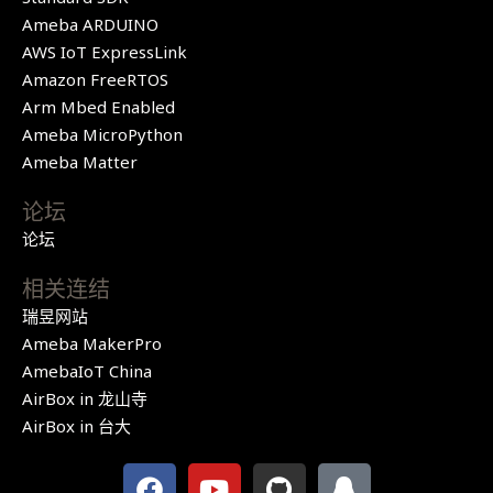
Ameba ARDUINO
AWS IoT ExpressLink
Amazon FreeRTOS
Arm Mbed Enabled
Ameba MicroPython
Ameba Matter
论坛
论坛
相关连结
瑞昱网站
Ameba MakerPro
AmebaIoT China
AirBox in 龙山寺
AirBox in 台大
F
Y
G
Q
a
o
i
q