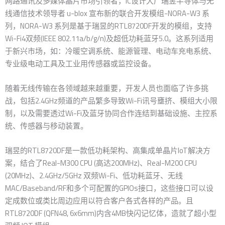
网路通讯及多媒体晶片市场引领者，IC设计大厂瑞昱半导体与无
线通信技术领导者 u-blox 宣布新的联合开发模组-NORA-W3 系
列，NORA-W3 系列是基于瑞昱的RTL8720DF开发的模组，支持
Wi-Fi4双频(IEEE 802.11a/b/g/n)及超低功耗蓝牙5.0。这系列适用
于新兴市场，如：冷暖空调系统、能源管理、电动车充电系统、
专业级电动工具及工业用传感器或监控设备。
随着无线传输在各领域越来越重要，开发人员也面临了许多挑
战，包括2.4GHz频道的产品繁多导致Wi-Fi讯号壅挤、模组大小限
制，以及需要透过Wi-Fi及蓝牙协同合作连结到基础设施、主控系
统、传感器与移动装置。
瑞昱的RTL8720DF是一款低功耗架构、高集成单晶片IoT解决方
案，结合了Real-M300 CPU (高达200MHz)、Real-M200 CPU
(20MHz)、2.4GHz/5GHz 双频Wi-Fi、低功耗蓝牙、无线
MAC/Baseband/RF和多个可配置的GPIOs接口，这些接口可以设
定成数位或类比周边应用以符合客户各式各样的产品。且
RTL8720DF (QFN48, 6x6mm)内含4MB快闪记忆体，造就了超小型