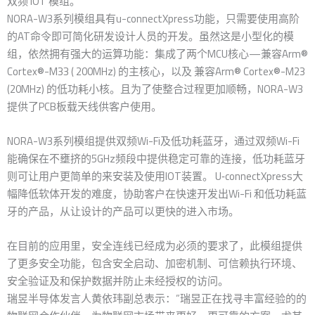
双频 IOT 模组。
NORA-W3系列模组具有u-connectXpress功能，只需要使用高阶
的AT命令即可简化研发设计人员的开发。虽然这是小型化的模
组，依然拥有强大的运算功能：集成了两个MCU核心—兼容Arm®
Cortex®-M33 ( 200MHz) 的主核心，以及 兼容Arm® Cortex®-M23
(20MHz) 的低功耗小核。且为了使整合过程更加顺畅，NORA-W3
提供了PCB板载天线供客户使用。
NORA-W3系列模组提供双频Wi-Fi及低功耗蓝牙，通过双频Wi-Fi
能确保在不壅挤的5GHz频段中提供稳定可靠的连接，低功耗蓝牙
则可让用户更简单的来安装及使用IOT装置。 U‑connectXpress大
幅降低软体开发的难度，协助客户在快速开发出Wi-Fi 和低功耗蓝
牙的产品，从让设计的产品可以更快的进入市场。
在目前的应用里，安全连线已经成为必须的要求了，此模组提供
了更多安全功能，包含安全启动、加密机制、可信赖执行环境、
安全验证及和保护数据并防止未经授权的访问。
瑞昱半导体发言人黄依玮副总表示：”瑞昱正在找寻丰富经验的的